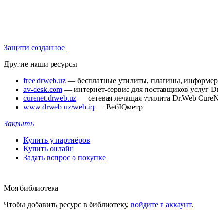
Защити созданное
Другие наши ресурсы
free.drweb.uz
— бесплатные утилиты, плагины, информе
av-desk.com
— интернет-сервис для поставщиков услуг D
curenet.drweb.uz
— сетевая лечащая утилита Dr.Web CureN
www.drweb.uz/web-iq
— ВебIQметр
Закрыть
Купить у партнёров
Купить онлайн
Задать вопрос о покупке
Моя библиотека
Чтобы добавить ресурс в библиотеку,
войдите в аккаунт
.