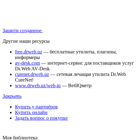
Защити созданное
Другие наши ресурсы
free.drweb.uz
— бесплатные утилиты, плагины,
информеры
av-desk.com
— интернет-сервис для поставщиков услуг
Dr.Web AV-Desk
curenet.drweb.uz
— сетевая лечащая утилита Dr.Web
CureNet!
www.drweb.uz/web-iq
— ВебIQметр
Закрыть
Купить у партнёров
Купить онлайн
Задать вопрос о покупке
Моя библиотека