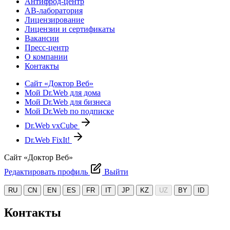
Антифрод-центр
АВ-лаборатория
Лицензирование
Лицензии и сертификаты
Вакансии
Пресс-центр
О компании
Контакты
Сайт «Доктор Веб»
Мой Dr.Web для дома
Мой Dr.Web для бизнеса
Мой Dr.Web по подписке
Dr.Web vxCube
Dr.Web FixIt!
Сайт «Доктор Веб»
Редактировать профиль
Выйти
RU
CN
EN
ES
FR
IT
JP
KZ
UZ
BY
ID
Контакты