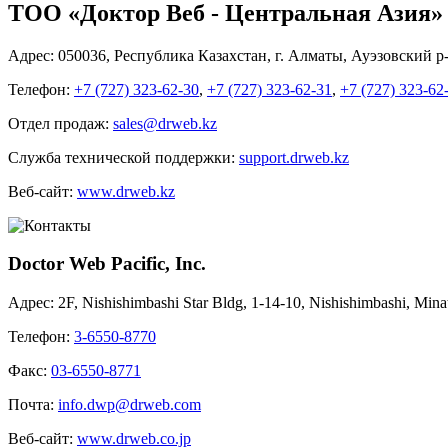
ТОО «Доктор Веб - Центральная Азия»
Адрес:
050036, Республика Казахстан, г. Алматы, Ауэзовский р
Телефон:
+7 (727) 323-62-30
,
+7 (727) 323-62-31
,
+7 (727) 323-62
Отдел продаж:
sales@drweb.kz
Служба технической поддержки:
support.drweb.kz
Веб-сайт:
www.drweb.kz
Doctor Web Pacific, Inc.
Адрес:
2F, Nishishimbashi Star Bldg, 1-14-10, Nishishimbashi, Min
Телефон:
3-6550-8770
Факс:
03-6550-8771
Почта:
info.dwp@drweb.com
Веб-сайт:
www.drweb.co.jp