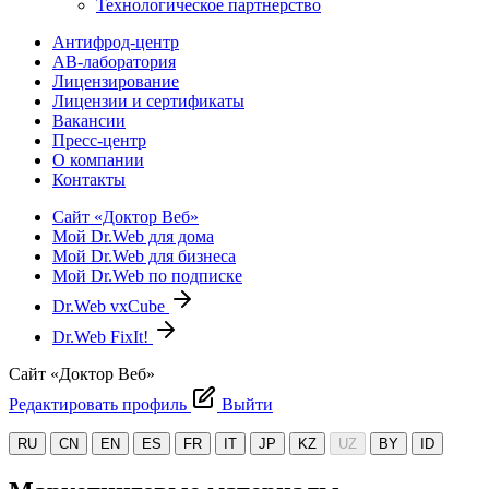
Технологическое партнерство
Антифрод-центр
АВ-лаборатория
Лицензирование
Лицензии и сертификаты
Вакансии
Пресс-центр
О компании
Контакты
Сайт «Доктор Веб»
Мой Dr.Web для дома
Мой Dr.Web для бизнеса
Мой Dr.Web по подписке
Dr.Web vxCube
Dr.Web FixIt!
Сайт «Доктор Веб»
Редактировать профиль
Выйти
RU
CN
EN
ES
FR
IT
JP
KZ
UZ
BY
ID