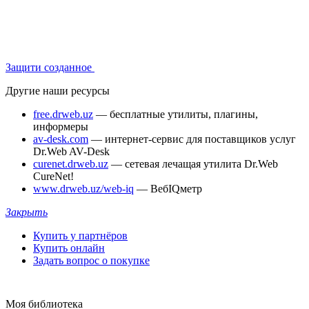
Защити созданное
Другие наши ресурсы
free.drweb.uz
— бесплатные утилиты, плагины,
информеры
av-desk.com
— интернет-сервис для поставщиков услуг
Dr.Web AV-Desk
curenet.drweb.uz
— сетевая лечащая утилита Dr.Web
CureNet!
www.drweb.uz/web-iq
— ВебIQметр
Закрыть
Купить у партнёров
Купить онлайн
Задать вопрос о покупке
Моя библиотека