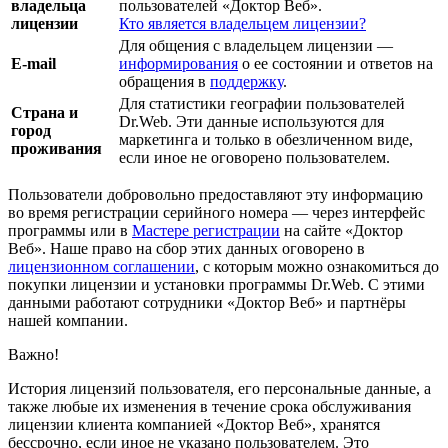
владельца
пользователей «Доктор Веб».
лицензии
Кто является владельцем лицензии?
Для общения с владельцем лицензии —
E-mail
информирования
о ее состоянии и ответов на
обращения в
поддержку
.
Для статистики географии пользователей
Страна и
Dr.Web. Эти данные используются для
город
маркетинга и только в обезличенном виде,
проживания
если иное не оговорено пользователем.
Пользователи добровольно предоставляют эту информацию
во время регистрации серийного номера — через интерфейс
программы или в
Мастере регистрации
на сайте «Доктор
Веб». Наше право на сбор этих данных оговорено в
лицензионном соглашении
, с которым можно ознакомиться до
покупки лицензии и установки программы Dr.Web. С этими
данными работают сотрудники «Доктор Веб» и партнёры
нашей компании.
Важно!
История лицензий пользователя, его персональные данные, а
также любые их изменения в течение срока обслуживания
лицензии клиента компанией «Доктор Веб», хранятся
бессрочно, если иное не указано пользователем. Это