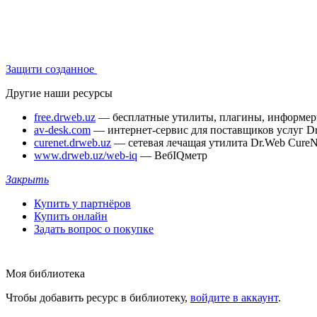
Защити созданное
Другие наши ресурсы
free.drweb.uz
— бесплатные утилиты, плагины, информе
av-desk.com
— интернет-сервис для поставщиков услуг D
curenet.drweb.uz
— сетевая лечащая утилита Dr.Web CureN
www.drweb.uz/web-iq
— ВебIQметр
Закрыть
Купить у партнёров
Купить онлайн
Задать вопрос о покупке
Моя библиотека
Чтобы добавить ресурс в библиотеку,
войдите в аккаунт
.